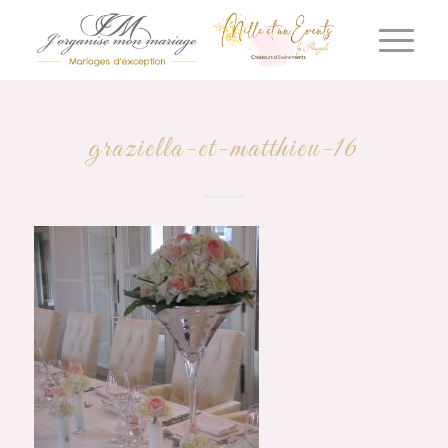
graziella-et-matthieu-16